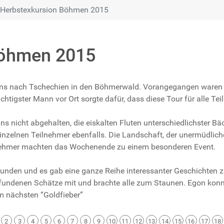
Herbstexkursion Böhmen 2015
Böhmen 2015
e uns nach Tschechien in den Böhmerwald. Vorangegangen ware
htigster Mann vor Ort sorgte dafür, dass diese Tour für alle Te
uns nicht abgehalten, die eiskalten Fluten unterschiedlichster B
einzelnen Teilnehmer ebenfalls. Die Landschaft, der unermüdlich
nehmer machten das Wochenende zu einem besonderen Event.
unden und es gab eine ganze Reihe interessanter Geschichten zu
 gefundenen Schätze mit und brachte alle zum Staunen. Egon konn
 im nächsten “Goldfieber”
2
3
4
5
6
7
8
9
10
11
12
13
14
15
16
17
18