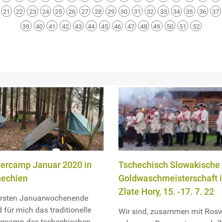
21
22
23
24
25
26
27
28
29
30
31
32
33
34
35
36
37
39
40
41
42
43
44
45
46
47
48
49
50
51
52
ercamp Januar 2020 in
Tschechisch Slowakische
hechien
Goldwaschmeisterschaft 
Zlate Hory, 15. -17. 7. 22
rsten Januarwochenende
 für mich das traditionelle
Wir sind, zusammen mit Rosw
ercamp des tschechischen