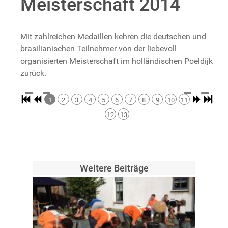
Meisterschaft 2014
Mit zahlreichen Medaillen kehren die deutschen und
brasilianischen Teilnehmer von der liebevoll
organisierten Meisterschaft im holländischen Poeldijk
zurück.
1
2
3
4
5
6
7
8
9
10
11
12
13
Weitere Beiträge