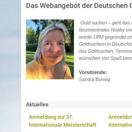
Das
Webangebot
der Deutschen G
Gold suchen – geht das 
faszinierendes Hobby und
wurde 1992 gegründet un
Goldsuchern in Deutschlan
das Goldsuchen, Termine,
wünschen viel Spaß beim
Vorsitzende:
Sandra Burwig
Aktuelles
Anmeldung zur 37.
Anmeldung
rschaft
Internationale Meisterschaft
Internati