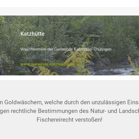
Katzhütte
Waschtermine der Gemeinde Katzhütte/ Thüringen
www.gemeinde-katzhuette.de
en Goldwäschern, welche durch den unzulässigen Ein
en rechtliche Bestimmungen des Natur- und Landsch
Fischereirecht verstoßen!