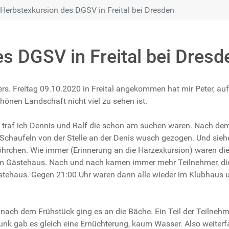
Herbstexkursion des DGSV in Freital bei Dresden
s DGSV in Freital bei Dresd
 Freitag 09.10.2020 in Freital angekommen hat mir Peter, auf 
chönen Landschaft nicht viel zu sehen ist.
rt traf ich Dennis und Ralf die schon am suchen waren. Nach dem
ar Schaufeln von der Stelle an der Denis wusch gezogen. Und sieh
hrchen. Wie immer (Erinnerung an die Harzexkursion) waren die F
m Gästehaus. Nach und nach kamen immer mehr Teilnehmer, die 
stehaus. Gegen 21:00 Uhr waren dann alle wieder im Klubhaus u
 nach dem Frühstück ging es an die Bäche. Ein Teil der Teilne
unk gab es gleich eine Ernüchterung, kaum Wasser. Also weiterfah