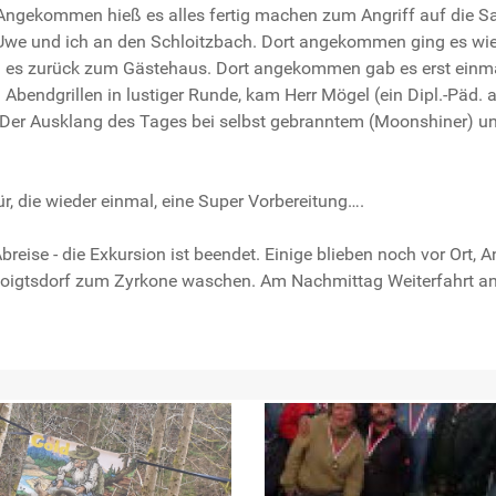
gekommen hieß es alles fertig machen zum Angriff auf die Sau.
 Uwe und ich an den Schloitzbach. Dort angekommen ging es wie
es zurück zum Gästehaus. Dort angekommen gab es erst einmal 
bendgrillen in lustiger Runde, kam Herr Mögel (ein Dipl.-Päd. a
Der Ausklang des Tages bei selbst gebranntem (Moonshiner) un
, die wieder einmal, eine Super Vorbereitung….
ise - die Exkursion ist beendet. Einige blieben noch vor Ort, A
Voigtsdorf zum Zyrkone waschen. Am Nachmittag Weiterfahrt a