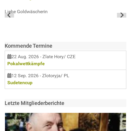
Liebe Goldwäscherin
Li
Kommende Termine
22 Aug. 2026
- Zlate Hory/ CZE
Pokalwettkämpfe
12 Sep. 2026
- Zlotoryja/ PL
Sudetencup
Letzte Mitgliederberichte